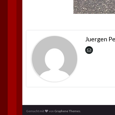
Juergen P
Gemacht mit
von
Graphene Themes
.