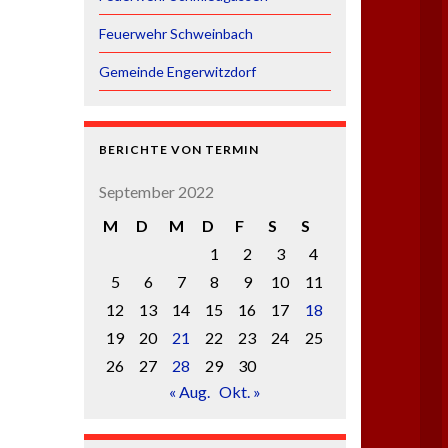
Feuerwehr Schweinbach
Gemeinde Engerwitzdorf
BERICHTE VON TERMIN
September 2022
M
D
M
D
F
S
S
1
2
3
4
5
6
7
8
9
10
11
12
13
14
15
16
17
18
19
20
21
22
23
24
25
26
27
28
29
30
« Aug.
Okt. »