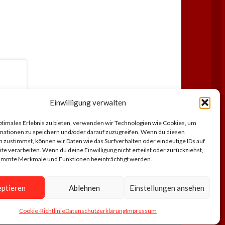
Einwilligung verwalten
ptimales Erlebnis zu bieten, verwenden wir Technologien wie Cookies, um
mationen zu speichern und/oder darauf zuzugreifen. Wenn du diesen
 zustimmst, können wir Daten wie das Surfverhalten oder eindeutige IDs auf
te verarbeiten. Wenn du deine Einwilligung nicht erteilst oder zurückziehst,
immte Merkmale und Funktionen beeinträchtigt werden.
ptieren
Ablehnen
Einstellungen ansehen
Cookie-Richtlinie
Datenschutzerklärung
Impressum
ssum
Datenschutzerklärung
Cookie-Richtlinie (EU)