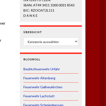
IBAN: AT49 3411 1000 0031 8543
BIC: RZOOAT2L111
D A N K E
iner
ÜBERSICHT
ÜBERSICHT
r
BLOGROLL
Bezirksfeuerwehr Urfahr
Feuerwehr Altenberg
Feuerwehr Gallneukirchen
Feuerwehr Lachstatt
Feuerwehr Schmiedgassen