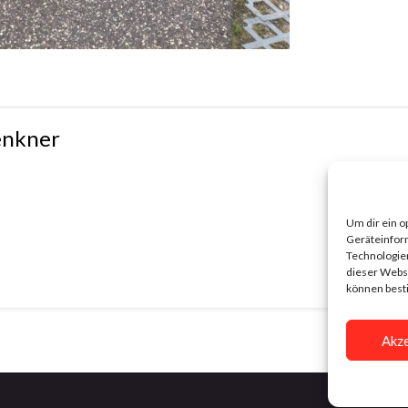
enkner
Um dir ein o
Geräteinfor
Technologien
dieser Websi
können best
Akze
Impre