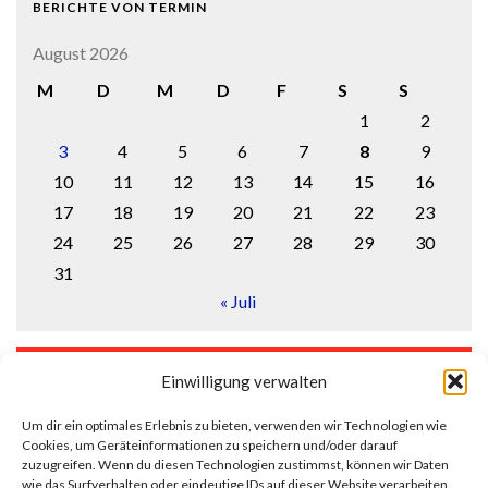
BERICHTE VON TERMIN
August 2026
M
D
M
D
F
S
S
1
2
3
4
5
6
7
8
9
10
11
12
13
14
15
16
17
18
19
20
21
22
23
24
25
26
27
28
29
30
31
« Juli
LOGIN
Einwilligung verwalten
Anmelden
Um dir ein optimales Erlebnis zu bieten, verwenden wir Technologien wie
Cookies, um Geräteinformationen zu speichern und/oder darauf
Eintrags-Feed
zuzugreifen. Wenn du diesen Technologien zustimmst, können wir Daten
wie das Surfverhalten oder eindeutige IDs auf dieser Website verarbeiten.