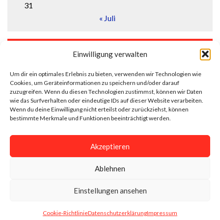
31
« Juli
LOGIN
Einwilligung verwalten
Anmelden
Um dir ein optimales Erlebnis zu bieten, verwenden wir Technologien wie
Cookies, um Geräteinformationen zu speichern und/oder darauf
Eintrags-Feed
zuzugreifen. Wenn du diesen Technologien zustimmst, können wir Daten
wie das Surfverhalten oder eindeutige IDs auf dieser Website verarbeiten.
Wenn du deine Einwilligung nicht erteilst oder zurückziehst, können
Kommentar-Feed
bestimmte Merkmale und Funktionen beeinträchtigt werden.
WordPress.org
Akzeptieren
Ablehnen
Impressum
Datenschutzerklärung
Einstellungen ansehen
Cookie-Richtlinie (EU)
Cookie-Richtlinie
Datenschutzerklärung
Impressum
Gemacht mit
von
Graphene Themes
.