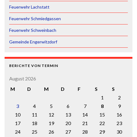
Feuerwehr Lachstatt
Feuerwehr Schmiedgassen
Feuerwehr Schweinbach
Gemeinde Engerwitzdorf
BERICHTE VON TERMIN
August 2026
M
D
M
D
F
S
S
1
2
3
4
5
6
7
8
9
10
11
12
13
14
15
16
17
18
19
20
21
22
23
24
25
26
27
28
29
30