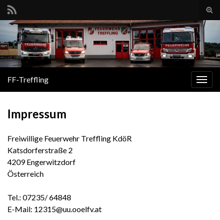
Suc
ums
Search for:
FF-Treffling
Navi
umsc
Impressum
Freiwillige Feuerwehr Treffling KdöR
Katsdorferstraße 2
4209 Engerwitzdorf
Österreich
Tel.: 07235/ 64848
E-Mail: 12315@uu.ooelfv.at