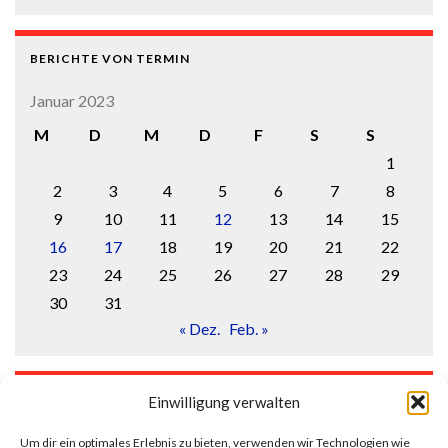
BERICHTE VON TERMIN
Januar 2023
M
D
M
D
F
S
S
1
2
3
4
5
6
7
8
9
10
11
12
13
14
15
16
17
18
19
20
21
22
23
24
25
26
27
28
29
30
31
« Dez.
Feb. »
LOGIN
Einwilligung verwalten
Anmelden
Um dir ein optimales Erlebnis zu bieten, verwenden wir Technologien wie