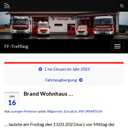
Suc
ums
Search for:
FF-Treffling
Navi
umsc
1.ter Einsatz im Jahr 2023
Fahrzeugbergung
Brand Wohnhaus …
JAN.
16
Von
Juergen Penkner
unter
Allgemein
,
Einsätze
,
INFORMATION
… lautete am Freitag den 13.01.2023 kurz vor Mittag der