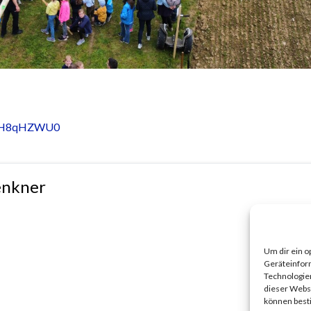
3DH8qHZWU0
enkner
Um dir ein o
Geräteinfor
Technologien
dieser Websi
können best