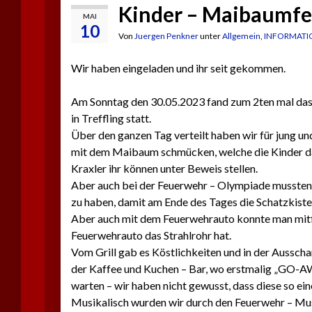
Kinder – Maibaumfe
MAI
10
Von
Juergen Penkner
unter
Allgemein
,
INFORMATI
Wir haben eingeladen und ihr seit gekommen.
Am Sonntag den 30.05.2023 fand zum 2ten mal das
in Treffling statt.
Über den ganzen Tag verteilt haben wir für jung u
mit dem Maibaum schmücken, welche die Kinder da
Kraxler ihr können unter Beweis stellen.
Aber auch bei der Feuerwehr – Olympiade mussten 
zu haben, damit am Ende des Tages die Schatzkist
Aber auch mit dem Feuerwehrauto konnte man mitfah
Feuerwehrauto das Strahlrohr hat.
Vom Grill gab es Köstlichkeiten und in der Ausscha
der Kaffee und Kuchen – Bar, wo erstmalig „GO-
warten – wir haben nicht gewusst, dass diese so ei
Musikalisch wurden wir durch den Feuerwehr – Mus