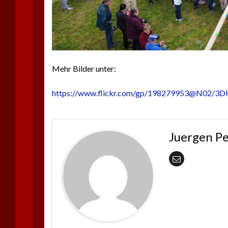
Mehr Bilder unter:
https://www.flickr.com/gp/198279953@N02/
Juergen P