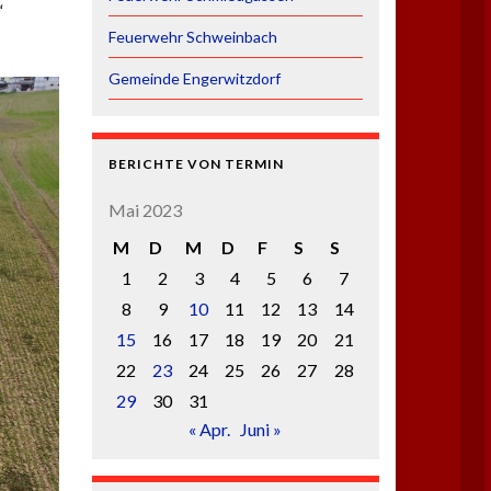
“
Feuerwehr Schweinbach
Gemeinde Engerwitzdorf
BERICHTE VON TERMIN
Mai 2023
M
D
M
D
F
S
S
1
2
3
4
5
6
7
8
9
10
11
12
13
14
15
16
17
18
19
20
21
22
23
24
25
26
27
28
29
30
31
« Apr.
Juni »