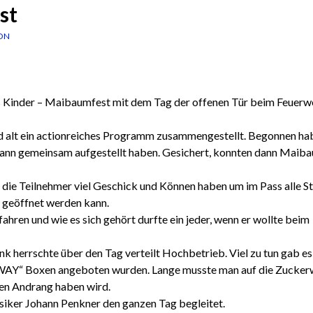
st
ON
 Kinder – Maibaumfest mit dem Tag der offenen Tür beim Feuerw
nd alt ein actionreiches Programm zusammengestellt. Begonnen ha
nn gemeinsam aufgestellt haben. Gesichert, konnten dann Maib
die Teilnehmer viel Geschick und Können haben um im Pass alle S
e geöffnet werden kann.
ren und wie es sich gehört durfte ein jeder, wenn er wollte beim
nk herrschte über den Tag verteilt Hochbetrieb. Viel zu tun gab es
AWAY“ Boxen angeboten wurden. Lange musste man auf die Zucker
nen Andrang haben wird.
iker Johann Penkner den ganzen Tag begleitet.