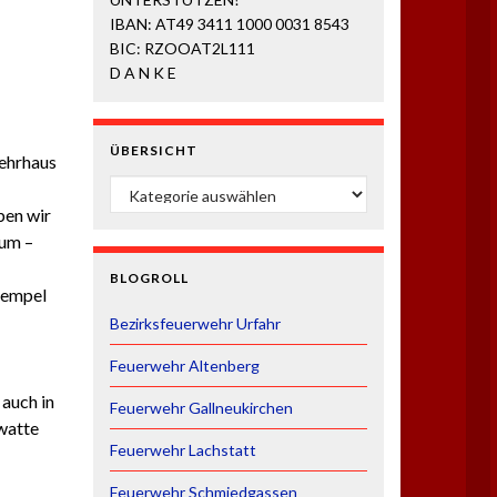
IBAN: AT49 3411 1000 0031 8543
BIC: RZOOAT2L111
D A N K E
ÜBERSICHT
ehrhaus
ÜBERSICHT
ben wir
aum –
BLOGROLL
tempel
Bezirksfeuerwehr Urfahr
Feuerwehr Altenberg
 auch in
Feuerwehr Gallneukirchen
watte
Feuerwehr Lachstatt
Feuerwehr Schmiedgassen