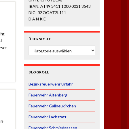
IBAN: AT49 3411 1000 0031 8543
BIC: RZOOAT2L111
D A N K E
hr.
ÜBERSICHT
l
eser
ÜBERSICHT
BLOGROLL
Bezirksfeuerwehr Urfahr
Feuerwehr Altenberg
Feuerwehr Gallneukirchen
Feuerwehr Lachstatt
ft
Feuerwehr Schmiedgassen
1