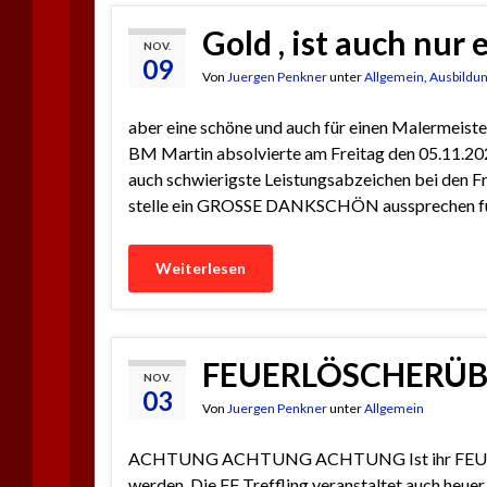
Gold , ist auch nur 
NOV.
09
Von
Juergen Penkner
unter
Allgemein
,
Ausbildu
aber eine schöne und auch für einen Malermeiste
BM Martin absolvierte am Freitag den 05.11.20
auch schwierigste Leistungsabzeichen bei den Fre
stelle ein GROSSE DANKSCHÖN aussprechen fü
Weiterlesen
FEUERLÖSCHERÜ
NOV.
03
Von
Juergen Penkner
unter
Allgemein
ACHTUNG ACHTUNG ACHTUNG Ist ihr FEUERLÖS
werden. Die FF Treffling veranstaltet auch heu