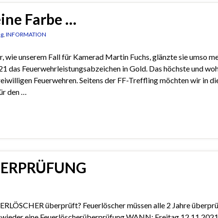
eine Farbe …
ng
,
INFORMATION
r, wie unserem Fall für Kamerad Martin Fuchs, glänzte sie umso me
21 das Feuerwehrleistungsabzeichen in Gold. Das höchste und woh
iwilligen Feuerwehren. Seitens der FF-Treffling möchten wir in di
r den …
BERPRÜFUNG
CHER überprüft? Feuerlöscher müssen alle 2 Jahre überprü
er wieder eine Feuerlöscherüberprüfung WANN: Freitag 12.11.202