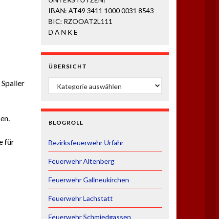
IBAN: AT49 3411 1000 0031 8543
BIC: RZOOAT2L111
D A N K E
ÜBERSICHT
ÜBERSICHT
 Spalier
en.
BLOGROLL
e für
Bezirksfeuerwehr Urfahr
Feuerwehr Altenberg
Feuerwehr Gallneukirchen
Feuerwehr Lachstatt
Feuerwehr Schmiedgassen