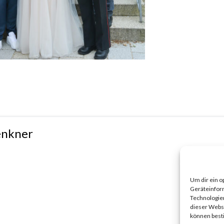
enkner
Um dir ein o
Geräteinfor
Technologien
dieser Websi
können best