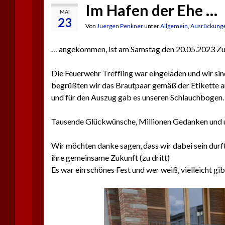
Im Hafen der Ehe …
MAI
23
Von
Juergen Penkner
unter
Allgemein
,
Ausrückung
… angekommen, ist am Samstag den 20.05.2023 Z
Die Feuerwehr Treffling war eingeladen und wir 
begrüßten wir das Brautpaar gemäß der Etikette am 
und für den Auszug gab es unseren Schlauchbogen.
Tausende Glückwünsche, Millionen Gedanken und une
Wir möchten danke sagen, dass wir dabei sein durf
ihre gemeinsame Zukunft (zu dritt)
Es war ein schönes Fest und wer weiß, vielleicht gi