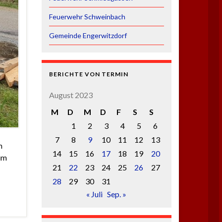
Feuerwehr Schweinbach
Gemeinde Engerwitzdorf
BERICHTE VON TERMIN
August 2023
M
D
M
D
F
S
S
1
2
3
4
5
6
7
8
9
10
11
12
13
m
14
15
16
17
18
19
20
im
21
22
23
24
25
26
27
28
29
30
31
« Juli
Sep. »