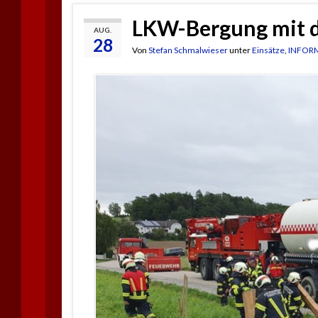
LKW-Bergung mit d
AUG.
28
Von
Stefan Schmalwieser
unter
Einsätze
,
INFOR