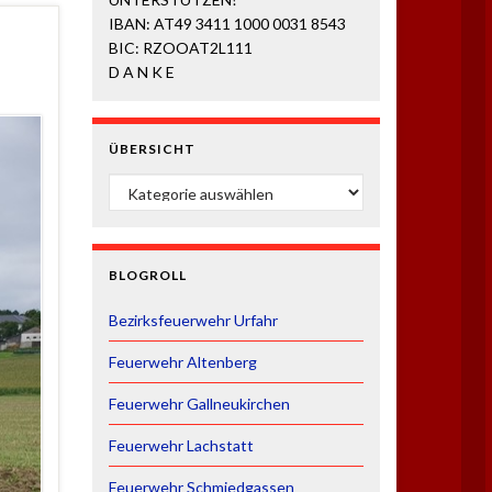
IBAN: AT49 3411 1000 0031 8543
BIC: RZOOAT2L111
D A N K E
ÜBERSICHT
ÜBERSICHT
BLOGROLL
Bezirksfeuerwehr Urfahr
Feuerwehr Altenberg
Feuerwehr Gallneukirchen
Feuerwehr Lachstatt
Feuerwehr Schmiedgassen