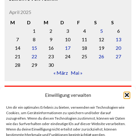
April 2025
M
D
M
D
F
S
S
1
2
3
4
5
6
7
8
9
10
11
12
13
14
15
16
17
18
19
20
21
22
23
24
25
26
27
28
29
30
« März
Mai »
LOGIN
Einwilligung verwalten
Anmelden
Um dir ein optimales Erlebnis zu bieten, verwenden wir Technologien wie
Cookies, um Geräteinformationen zu speichern und/oder darauf
Eintrags-Feed
zuzugreifen. Wenn du diesen Technologien zustimmst, können wir Daten
wie das Surfverhalten oder eindeutige IDs auf dieser Website verarbeiten.
Wenn du deine Einwilligung nicht erteilst oder zurückziehst, können
Kommentar-Feed
bestimmte Merkmale und Funktionen beeinträchtigt werden.