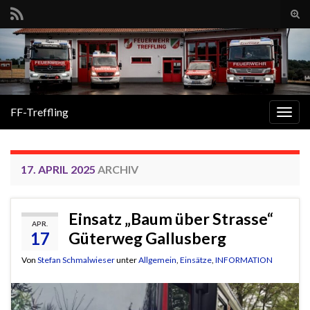
Suc
ums
Search for:
FF-Treffling
Navi
umsc
17. APRIL 2025
ARCHIV
Einsatz „Baum über Strasse“
APR.
17
Güterweg Gallusberg
Von
Stefan Schmalwieser
unter
Allgemein
,
Einsätze
,
INFORMATION