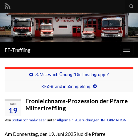
Suc
ums
Search for:
FF-Treffling
Navi
umsc
3. Mittwoch Übung “Die Löschgruppe”
KFZ-Brand in Zinngießing
Fronleichnams-Prozession der Pfarre
JUNI
Mittertreffling
19
Von
Stefan Schmalwieser
unter
Allgemein
,
Ausrückungen
,
INFORMATION
Am Donnerstag, den 19. Juni 2025 lud die Pfarre