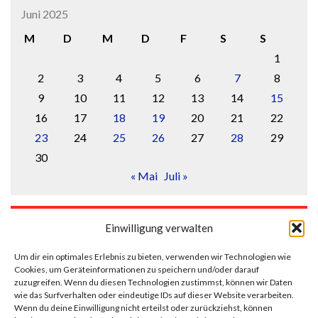
Juni 2025
M
D
M
D
F
S
S
1
2
3
4
5
6
7
8
9
10
11
12
13
14
15
16
17
18
19
20
21
22
23
24
25
26
27
28
29
30
« Mai
Juli »
LOGIN
Einwilligung verwalten
Anmelden
Um dir ein optimales Erlebnis zu bieten, verwenden wir Technologien wie
Cookies, um Geräteinformationen zu speichern und/oder darauf
Eintrags-Feed
zuzugreifen. Wenn du diesen Technologien zustimmst, können wir Daten
wie das Surfverhalten oder eindeutige IDs auf dieser Website verarbeiten.
Wenn du deine Einwilligung nicht erteilst oder zurückziehst, können
Kommentar-Feed