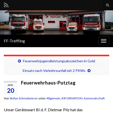
Suc
ums
Search for:
FF-Treffling
Navi
umsc
Feuerwehrjugendleistungsabszeichen in Gold
Einsatz nach Verkehrsunfall mit 2 PKWs
Feuerwehrhaus-Putztag
APR.
20
Von
Stefan Schmalwieser
unter
Allgemein
,
INFORMATION
,
Kameradschaft
Unser Gerätewart BI d. F. Dietmar Pilz hat das