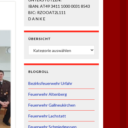
IBAN: AT49 3411 1000 0031 8543
BIC: RZOOAT2L111
D A N K E
ÜBERSICHT
ÜBERSICHT
BLOGROLL
Bezirksfeuerwehr Urfahr
Feuerwehr Altenberg
Feuerwehr Gallneukirchen
Feuerwehr Lachstatt
Feuerwehr Schmiedgassen