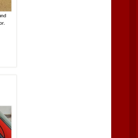
und
or.