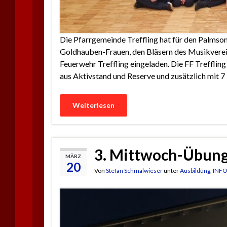
Die Pfarrgemeinde Treffling hat für den Palms
Goldhauben-Frauen, den Bläsern des Musikverein
Feuerwehr Treffling eingeladen. Die FF Treffling
aus Aktivstand und Reserve und zusätzlich mit 7
Weiterlesen
3. Mittwoch-Übung
MÄRZ
20
Von
Stefan Schmalwieser
unter
Ausbildung
,
INF