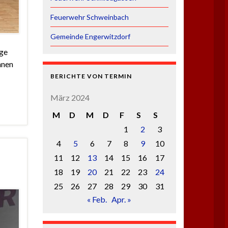
Feuerwehr Schweinbach
Gemeinde Engerwitzdorf
ige
nnen
BERICHTE VON TERMIN
März 2024
M
D
M
D
F
S
S
1
2
3
4
5
6
7
8
9
10
11
12
13
14
15
16
17
18
19
20
21
22
23
24
25
26
27
28
29
30
31
« Feb.
Apr. »