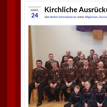
Kirchliche Ausrüc
MÄRZ
24
Von
Stefan Schmalwieser
unter
Allgemein
,
Ausrü