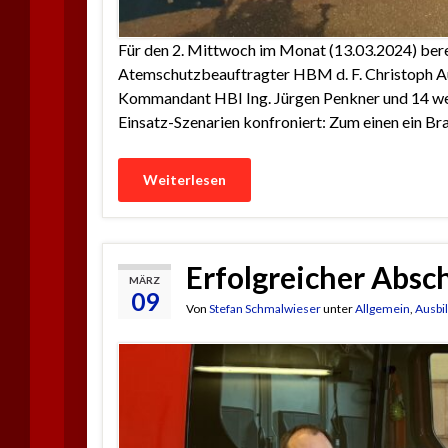
Für den 2. Mittwoch im Monat (13.03.2024) ber
Atemschutzbeauftragter HBM d. F. Christoph Au
Kommandant HBI Ing. Jürgen Penkner und 14 wei
Einsatz-Szenarien konfroniert: Zum einen ein B
Weiterlesen
Erfolgreicher Absc
MÄRZ
09
Von
Stefan Schmalwieser
unter
Allgemein
,
Ausbi