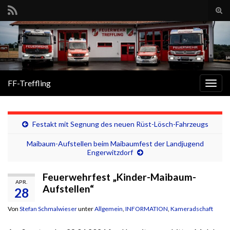
Suc
ums
Search for:
FF-Treffling
Navi
umsc
Festakt mit Segnung des neuen Rüst-Lösch-Fahrzeugs
Maibaum-Aufstellen beim Maibaumfest der Landjugend
Engerwitzdorf
Feuerwehrfest „Kinder-Maibaum-
APR.
Aufstellen“
28
Von
Stefan Schmalwieser
unter
Allgemein
,
INFORMATION
,
Kameradschaft