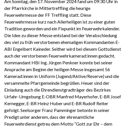
Am Sonntag, den 17. November 2024 fand um 09:30 Uhr in
der Pfarrkirche in Mittertreffling die heurige
Feuerwehrmesse der FF Treffling statt. Diese
Feuerwehrmesse kurz nach Allerheiligen ist zu einer guten
Tradition geworden und ein Fixpunkt im Feuerwehrkalender.
Die Idee zu dieser Messe entstand bei der Verabschiedung
des viel zu früh verstorbenen ehemaligen Kommandanten E-
ABI Engelbert Kaineder. Seither wird bei diesem Gottsdienst
auch der verstorbenen Feuerwehrkamerad:innen gedacht.
Kommandant HBI Ing. Jürgen Penkner konnte bei seiner
Ansprache am Beginn der heiligen Messe insgesamt 56
Kamerad:innen in Uniform (Jugend/Aktive/Reserve) und die
versammelte Pfarrgemeinde begrüßen. Heuer sind der
Einladung auch die Ehrendienstgradträger des Bezirkes
Urfahr-Umgebung E-OBR Manfred Mayerhofer, E-BR Josef
Kernegger, E-BR Heinz Huber und E-BR Rudolf Reiter
gefolgt. Seelsorger Franz Pamminger betonte in seiner
Predigt unter anderem, dass der ehrenamtliche
Feuerwehrdienst getreu dem Motto “Gott zur Ehr – dem