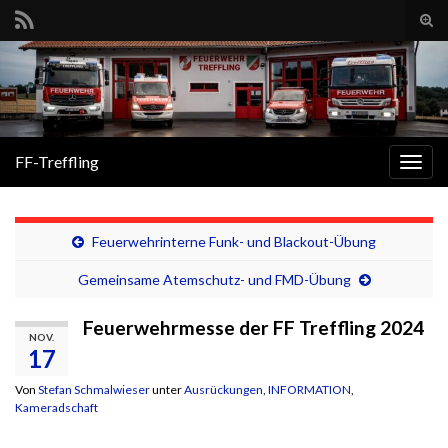
Suc
ums
Search for:
FF-Treffling
Navi
umsc
Feuerwehrinterne Funk- und Blackout-Übung
Gemeinsame Atemschutz- und FMD-Übung
Feuerwehrmesse der FF Treffling 2024
NOV.
17
Von
Stefan Schmalwieser
unter
Ausrückungen
,
INFORMATION
,
Kameradschaft