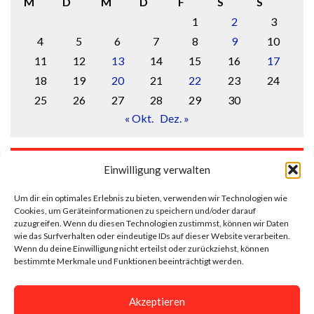
M
D
M
D
F
S
S
1
2
3
4
5
6
7
8
9
10
11
12
13
14
15
16
17
18
19
20
21
22
23
24
25
26
27
28
29
30
« Okt.
Dez. »
LOGIN
Einwilligung verwalten
Anmelden
Um dir ein optimales Erlebnis zu bieten, verwenden wir Technologien wie
Cookies, um Geräteinformationen zu speichern und/oder darauf
Eintrags-Feed
zuzugreifen. Wenn du diesen Technologien zustimmst, können wir Daten
wie das Surfverhalten oder eindeutige IDs auf dieser Website verarbeiten.
Wenn du deine Einwilligung nicht erteilst oder zurückziehst, können
Kommentar-Feed
bestimmte Merkmale und Funktionen beeinträchtigt werden.
WordPress.org
Akzeptieren