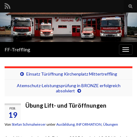
Suc
ums
Search for:
FF-Treffling
Navi
umsc
Einsatz Türöffnung Kirchenplatz Mittertreffling
Atemschutz-Leistungsprüfung in BRONZE erfolgreich
absolviert
Übung Lift- und Türöffnungen
FEB.
19
Von
Stefan Schmalwieser
unter
Ausbildung
,
INFORMATION
,
Übungen