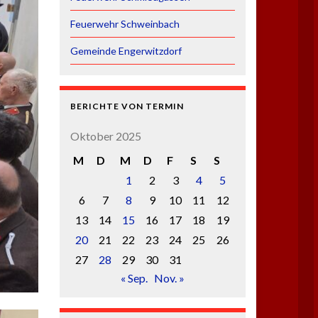
Feuerwehr Schweinbach
Gemeinde Engerwitzdorf
BERICHTE VON TERMIN
Oktober 2025
M
D
M
D
F
S
S
1
2
3
4
5
6
7
8
9
10
11
12
13
14
15
16
17
18
19
20
21
22
23
24
25
26
27
28
29
30
31
« Sep.
Nov. »