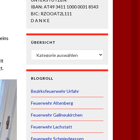
IBAN: AT49 3411 1000 0031 8543
BIC: RZOOAT2L111
D A N K E
eins
ÜBERSICHT
ÜBERSICHT
it
t.
BLOGROLL
Bezirksfeuerwehr Urfahr
Feuerwehr Altenberg
Feuerwehr Gallneukirchen
Feuerwehr Lachstatt
Feuerwehr Schmiedgassen