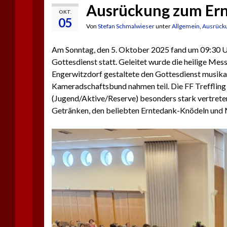
Ausrückung zum Ern
OKT.
05
Von
Stefan Schmalwieser
unter
Allgemein
,
Ausrück
Am Sonntag, den 5. Oktober 2025 fand um 09:30 Uhr
Gottesdienst statt. Geleitet wurde die heilige M
Engerwitzdorf gestaltete den Gottesdienst musika
Kameradschaftsbund nahmen teil. Die FF Treffling
(Jugend/Aktive/Reserve) besonders stark vertrete
Getränken, den beliebten Erntedank-Knödeln und M