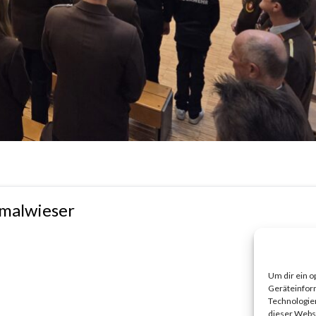
hmalwieser
Um dir ein o
Geräteinfor
Technologien
dieser Websi