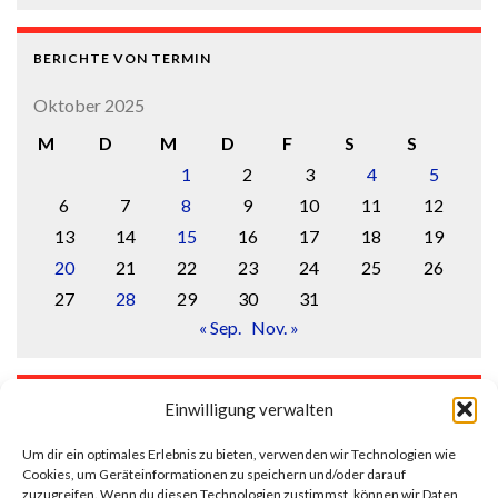
BERICHTE VON TERMIN
Oktober 2025
M
D
M
D
F
S
S
1
2
3
4
5
6
7
8
9
10
11
12
13
14
15
16
17
18
19
20
21
22
23
24
25
26
27
28
29
30
31
« Sep.
Nov. »
LOGIN
Einwilligung verwalten
Anmelden
Um dir ein optimales Erlebnis zu bieten, verwenden wir Technologien wie
Cookies, um Geräteinformationen zu speichern und/oder darauf
Eintrags-Feed
zuzugreifen. Wenn du diesen Technologien zustimmst, können wir Daten