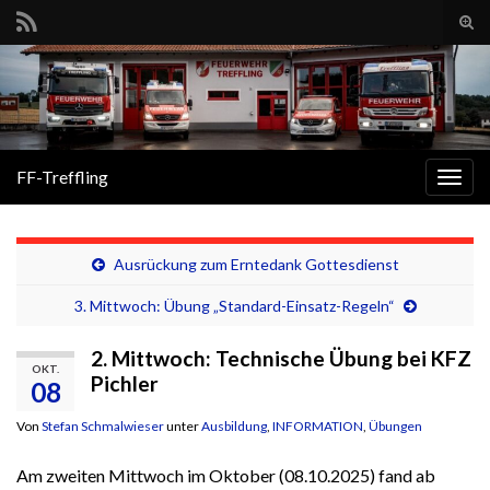
Suc
ums
Search for:
FF-Treffling
Navi
umsc
Ausrückung zum Erntedank Gottesdienst
3. Mittwoch: Übung „Standard-Einsatz-Regeln“
2. Mittwoch: Technische Übung bei KFZ
OKT.
Pichler
08
Von
Stefan Schmalwieser
unter
Ausbildung
,
INFORMATION
,
Übungen
Am zweiten Mittwoch im Oktober (08.10.2025) fand ab