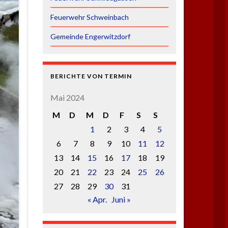
Feuerwehr Schweinbach
Gemeinde Engerwitzdorf
BERICHTE VON TERMIN
Mai 2024
M
D
M
D
F
S
S
1
2
3
4
5
6
7
8
9
10
11
12
13
14
15
16
17
18
19
20
21
22
23
24
25
26
27
28
29
30
31
« Apr.
Juni »