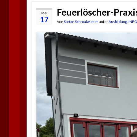
Feuerlöscher-Prax
MAI
17
Von
Stefan Schmalwieser
unter
Ausbildung
,
INF