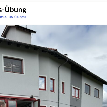
is-Übung
ORMATION
,
Übungen