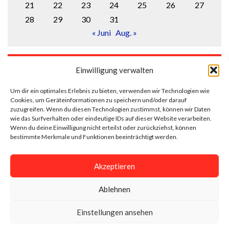
21
22
23
24
25
26
27
28
29
30
31
« Juni
Aug. »
LOGIN
Einwilligung verwalten
Anmelden
Um dir ein optimales Erlebnis zu bieten, verwenden wir Technologien wie
Cookies, um Geräteinformationen zu speichern und/oder darauf
Eintrags-Feed
zuzugreifen. Wenn du diesen Technologien zustimmst, können wir Daten
wie das Surfverhalten oder eindeutige IDs auf dieser Website verarbeiten.
Wenn du deine Einwilligung nicht erteilst oder zurückziehst, können
Kommentar-Feed
bestimmte Merkmale und Funktionen beeinträchtigt werden.
WordPress.org
Akzeptieren
Ablehnen
Impressum
Datenschutzerklärung
Einstellungen ansehen
Cookie-Richtlinie (EU)