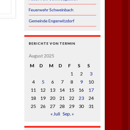
Feuerwehr Schweinbach
Gemeinde Engerwitzdorf
BERICHTE VON TERMIN
August 2025
M
D
M
D
F
S
S
1
2
3
4
5
6
7
8
9
10
11
12
13
14
15
16
17
18
19
20
21
22
23
24
25
26
27
28
29
30
31
« Juli
Sep. »