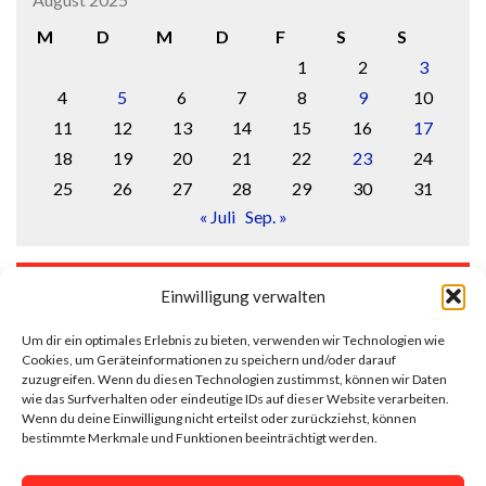
M
D
M
D
F
S
S
1
2
3
4
5
6
7
8
9
10
11
12
13
14
15
16
17
18
19
20
21
22
23
24
25
26
27
28
29
30
31
« Juli
Sep. »
LOGIN
Einwilligung verwalten
Anmelden
Um dir ein optimales Erlebnis zu bieten, verwenden wir Technologien wie
Cookies, um Geräteinformationen zu speichern und/oder darauf
Eintrags-Feed
zuzugreifen. Wenn du diesen Technologien zustimmst, können wir Daten
wie das Surfverhalten oder eindeutige IDs auf dieser Website verarbeiten.
Wenn du deine Einwilligung nicht erteilst oder zurückziehst, können
Kommentar-Feed
bestimmte Merkmale und Funktionen beeinträchtigt werden.
WordPress.org