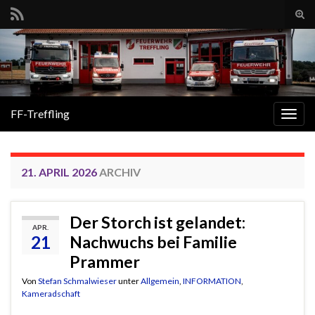
Suc
ums
Search for:
FF-Treffling
Navi
umsc
21. APRIL 2026
ARCHIV
Der Storch ist gelandet:
APR.
21
Nachwuchs bei Familie
Prammer
Von
Stefan Schmalwieser
unter
Allgemein
,
INFORMATION
,
Kameradschaft