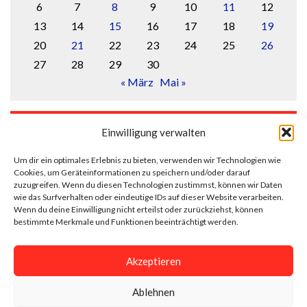
6
7
8
9
10
11
12
13
14
15
16
17
18
19
20
21
22
23
24
25
26
27
28
29
30
« März
Mai »
LOGIN
Einwilligung verwalten
Anmelden
Um dir ein optimales Erlebnis zu bieten, verwenden wir Technologien wie
Cookies, um Geräteinformationen zu speichern und/oder darauf
Eintrags-Feed
zuzugreifen. Wenn du diesen Technologien zustimmst, können wir Daten
wie das Surfverhalten oder eindeutige IDs auf dieser Website verarbeiten.
Wenn du deine Einwilligung nicht erteilst oder zurückziehst, können
Kommentar-Feed
bestimmte Merkmale und Funktionen beeinträchtigt werden.
WordPress.org
Akzeptieren
Ablehnen