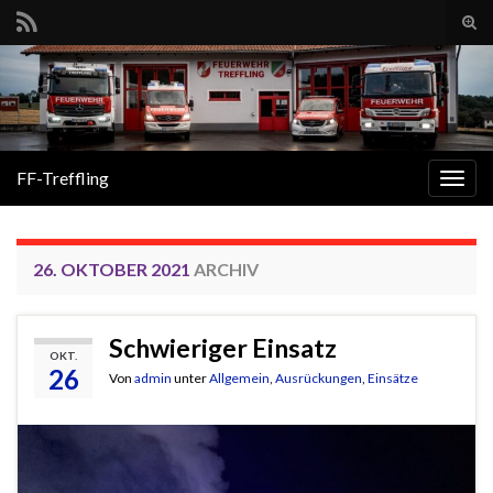
Suc
ums
Search for:
FF-Treffling
Navi
umsc
26. OKTOBER 2021
ARCHIV
Schwieriger Einsatz
OKT.
26
Von
admin
unter
Allgemein
,
Ausrückungen
,
Einsätze