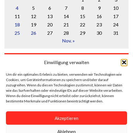
4
5
6
7
8
9
10
11
12
13
14
15
16
17
18
19
20
21
22
23
24
25
26
27
28
29
30
31
Nov. »
LOGIN
Einwilligung verwalten
Anmelden
Um dir ein optimales Erlebnis zu bieten, verwenden wir Technologien wie
Cookies, um Geräteinformationen zu speichern und/oder darauf
Eintrags-Feed
zuzugreifen. Wenn du diesen Technologien zustimmst, können wir Daten
wie das Surfverhalten oder eindeutige IDs auf dieser Website verarbeiten.
Wenn du deine Einwilligung nicht erteilst oder zurückziehst, können
Kommentar-Feed
bestimmte Merkmale und Funktionen beeinträchtigt werden.
WordPress.org
Akzeptieren
Ablehnen