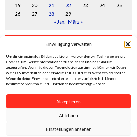
19
20
21
22
23
24
25
26
27
28
29
« Jan.
März »
LOGIN
Einwilligung verwalten
Anmelden
Um dir ein optimales Erlebnis zu bieten, verwenden wir Technologien wie
Cookies, um Geräteinformationen zu speichern und/oder darauf
Eintrags-Feed
zuzugreifen. Wenn du diesen Technologien zustimmst, können wir Daten
wie das Surfverhalten oder eindeutige IDs auf dieser Website verarbeiten.
Wenn du deine Einwilligung nicht erteilst oder zurückziehst, können
Kommentar-Feed
bestimmte Merkmale und Funktionen beeinträchtigt werden.
WordPress.org
Akzeptieren
Ablehnen
Impressum
Datenschutzerklärung
Einstellungen ansehen
Cookie-Richtlinie (EU)