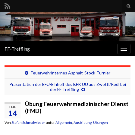
Suc
ums
Search for:
FF-Treffling
Navi
umsc
Feuerwehrinternes Asphalt-Stock-Turnier
Präsentation der EFU-Einheit des BFK UU aus Zwettl/Rodl bei
der FF Treffling
Übung Feuerwehrmedizinischer Dienst
FEB.
(FMD)
14
Von
Stefan Schmalwieser
unter
Allgemein
,
Ausbildung
,
Übungen