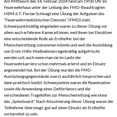
Am Mittwoch den 14. Februar 2024 fand um 19:00 Uhr im
Feuerwehrhaus unter der Leitung des FMD-Beauftragten
HBM d. F. Florian Schinagl eine Übung der Aufgaben des
“Feuerwehrmedizinischen Dienstes” (FMD) statt.
Schwerpunktmäßig eingeladen waren zu dieser Übung vor
allem auch erfahrene Kamerad:innen, weil ihnen bei Einsätzen
eine entscheidende Rolle als Ersthelfer bei der
Menschenrettung zukommen könnte und weil die Ausbildung
von Erste-Hilfe-Maßnahmen regelmäßig aufgefrischt
werden soll, auch wenn man sie im Laufe der
Feuerwehrkarriere schon mehrmals erlernt und im Einsatz
angewendet hat. Bei der Übung wurden die FMD-
Ausrüstungsgegenstände zuerst ausführlich besprochen und
dann praktisch beübt. Schwerpunkte waren die Reanimation
sowie die Anwendung eines Defibrilators und die
verschiedenen Tragehilfen zur Menschenrettung wie etwa
das „Spineboard“. Nach Absolvierung dieser Übung waren die
Teilnehmer überzeugt, gut auf einen Einsatz als Ersthelfer
vorbereitet zu sein.