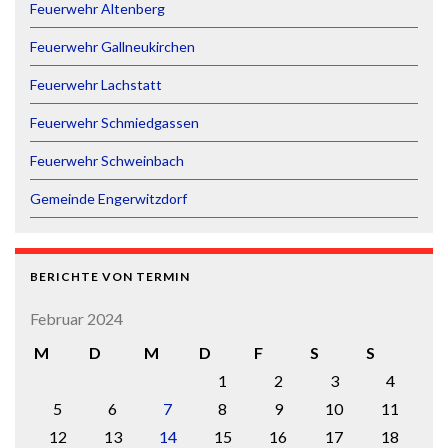
Feuerwehr Altenberg
Feuerwehr Gallneukirchen
Feuerwehr Lachstatt
Feuerwehr Schmiedgassen
Feuerwehr Schweinbach
Gemeinde Engerwitzdorf
BERICHTE VON TERMIN
Februar 2024
M
D
M
D
F
S
S
1
2
3
4
5
6
7
8
9
10
11
12
13
14
15
16
17
18