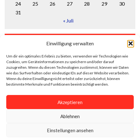
24
25
26
27
28
29
30
31
« Juli
LOGIN
Einwilligung verwalten
Anmelden
Um dir ein optimales Erlebnis zu bieten, verwenden wir Technologien wie
Cookies, um Geräteinformationen zu speichern und/oder darauf
Eintrags-Feed
zuzugreifen. Wenn du diesen Technologien zustimmst, können wir Daten
wie das Surfverhalten oder eindeutige IDs auf dieser Website verarbeiten.
Wenn du deine Einwilligung nicht erteilst oder zurückziehst, können
Kommentar-Feed
bestimmte Merkmale und Funktionen beeinträchtigt werden.
WordPress.org
Akzeptieren
Ablehnen
Impressum
Datenschutzerklärung
Einstellungen ansehen
Cookie-Richtlinie (EU)