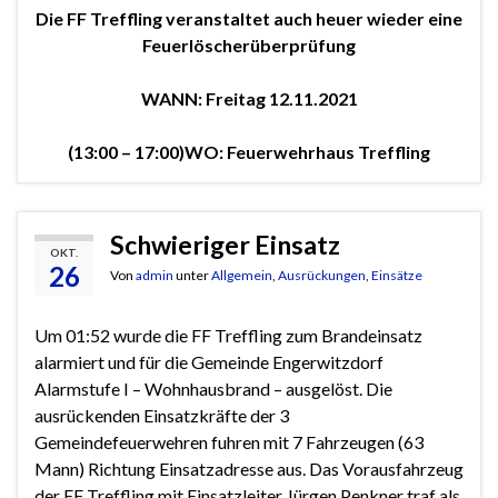
Die FF Treffling veranstaltet auch heuer wieder eine
Feuerlöscherüberprüfung
WANN: Freitag 12.11.2021
(13:00 – 17:00)
WO: Feuerwehrhaus Treffling
Schwieriger Einsatz
OKT.
26
Von
admin
unter
Allgemein
,
Ausrückungen
,
Einsätze
Um 01:52 wurde die FF Treffling zum Brandeinsatz
alarmiert und für die Gemeinde Engerwitzdorf
Alarmstufe I – Wohnhausbrand – ausgelöst. Die
ausrückenden Einsatzkräfte der 3
Gemeindefeuerwehren fuhren mit 7 Fahrzeugen (63
Mann) Richtung Einsatzadresse aus. Das Vorausfahrzeug
der FF Treffling mit Einsatzleiter Jürgen Penkner traf als